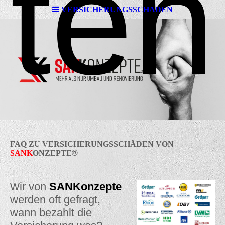
ten
VERSICHERUNGSSCHADEN
FAQ ZU VERSICHERUNGSSCHÄDEN VON
SANK
ONZEPTE
®
ir von
SANKonzepte
W
werden oft gefragt,
wann bezahlt die